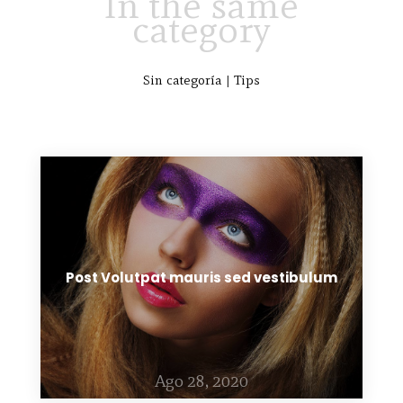
In the same
category
Sin categoría
|
Tips
Abr 25, 2022
¡Hola, mundo!
Post Volutpat mauris sed vestibulum
Ago 28, 2020